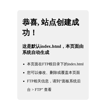
米兰(中国)体育官方网站-AC Milan
网站地图
全部
公司新闻
行业资讯
常见问题
118
0
4
0
科普文章：AC米兰体育的主场优势是什么
时间：2026-05-14 访问量：1651